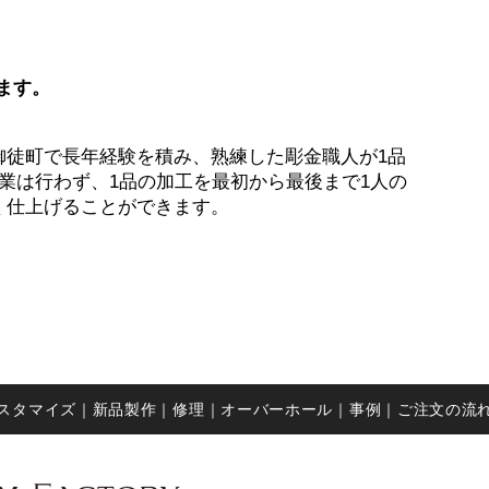
ます。
御徒町で長年経験を積み、熟練した彫金職人が1品
業は行わず、1品の加工を最初から最後まで1人の
く仕上げることができます。
カスタマイズ｜
新品製作｜
修理
｜
オーバーホール
｜
事例
｜ご注文の流