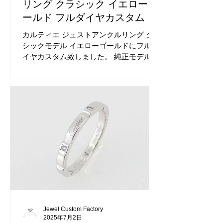
リング クラシック イエローゴ
ールド フルダイヤカスタム
カルティエ ジュストアンクルリング クラ
シックモデル イエローゴールドにフルダ
イヤカスタム致しました。 純正モデルを
基にカスタムしております。 カルティエ
は特にご依頼が多いブランドです。 拘り
の再現度です。 ハーフダイヤカスタムも
大人気です。 SMモデルのカスタムも承
っております。 ジュストアンクルシリー
ズ以外のカスタムも大得意です。 細部ま
で拘っております。 仕上げ磨きまで行い
ますので大変綺麗な状態でお渡し致しま
す。 ダイヤカスタム前のジュストアンク
ルリングです。 ダイヤの有無で全くの別
物です。 大変ダイヤが映えるモデルでご
ざいます。 素材問わず同一価格です、ダ
イヤのグレードもお選び可能ですのでご
Jewel Custom Factory
予算に応じてご案内いたします。
2025年7月2日