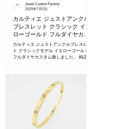
Jewel Custom Factory
2025年7月2日
カルティエ ジュストアンクル
ブレスレット クラシック イエ
ローゴールド フルダイヤカス
タム
カルティエ ジュストアンクルブレスレッ
ト クラシックモデル イエローゴールドに
フルダイヤカスタム致しました。 純正モ
デルを基にカスタムしております。 拘り
の再現度です。 ダイヤの数がとても多く
キラキラと強い輝きを放ちます。 ハーフ
ダイヤカスタムも大人気です。 細部まで
拘って製作しております。 仕上げ磨きを
行なって完成となります。 大変綺麗な状
態でお渡し致します。 ダイヤカスタム前
のジュストアンクルブレスレットです。
ダイヤの有無で全くの別物です。 大変ダ
イヤが映えるモデルでございます。 素材
問わず同一価格です、ダイヤのグレード