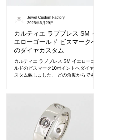
もお選び可能ですのでご予算に応じてご
案内いたします。
Jewel Custom Factory
2025年6月29日
カルティエ ラブブレス SM イ
エローゴールド ビスマークへ
のダイヤカスタム
カルティエ ラブブレス SM イエローゴー
ルドのビスマーク10ポイントへダイヤカ
スタム致しました。 どの角度からでもダ
イヤが輝いておりますので大変華やかに
なりました。 ダイヤの個数やグレードは
ご指定可能です、1石からご指定くださ
い。 お品物に適した加工を行います。 仕
上げに磨き上げも行いますので綺麗な状
態で納品いたします。 ダイヤカスタム前
のカルティエ ラブブレス SM イエローゴ
ールドです。 やはりダイヤの有無でガラ
リと雰囲気が違いますね。 カルティエの