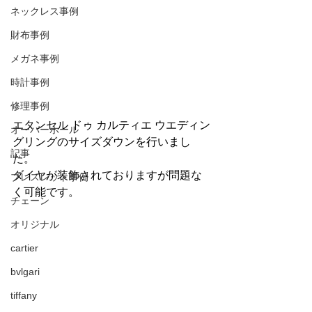
ネックレス事例
財布事例
メガネ事例
時計事例
修理事例
エタンセル ドゥ カルティエ ウエディン
オーバーホール
グリングのサイズダウンを行いまし
記事
た。
ダイヤが装飾されておりますが問題な
ブレスレット事例
く可能です。
チェーン
オリジナル
cartier
bvlgari
tiffany