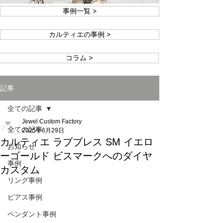
事例一覧 >
カルティエの事例 >
コラム >
記事
全ての記事
Jewel Custom Factory
全ての記事
2025年6月29日
カルティエ ラブブレス SM イエロ
お知らせ
ーゴールド ビスマークへのダイヤ
事例
カスタム
リング事例
ピアス事例
ペンダント事例