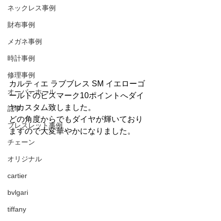
ネックレス事例
財布事例
メガネ事例
時計事例
修理事例
カルティエ ラブブレス SM イエローゴ
オーバーホール
ールドのビスマーク10ポイントへダイ
ヤカスタム致しました。
記事
どの角度からでもダイヤが輝いており
ブレスレット事例
ますので大変華やかになりました。
チェーン
オリジナル
cartier
bvlgari
tiffany