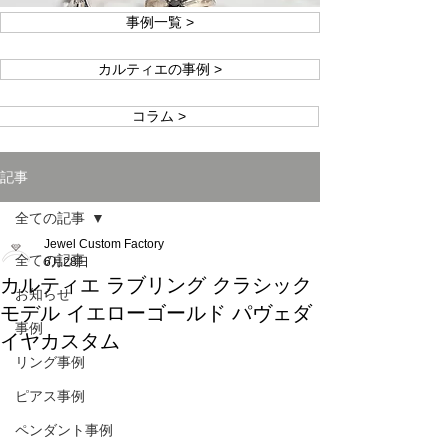
事例一覧 >
カルティエの事例 >
コラム >
記事
全ての記事
Jewel Custom Factory
全ての記事
6月28日
カルティエ ラブリング クラシック
お知らせ
モデル イエローゴールド パヴェダ
事例
イヤカスタム
リング事例
ピアス事例
ペンダント事例