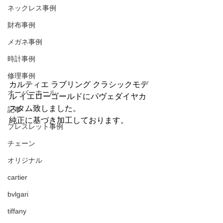
ネックレス事例
財布事例
メガネ事例
時計事例
修理事例
カルティエ ラブリング クラシックモデ
オーバーホール
ル イエローゴールドにパヴェダイヤカ
スタム致しました。
記事
純正に基づき加工しております。
ブレスレット事例
チェーン
オリジナル
cartier
bvlgari
tiffany