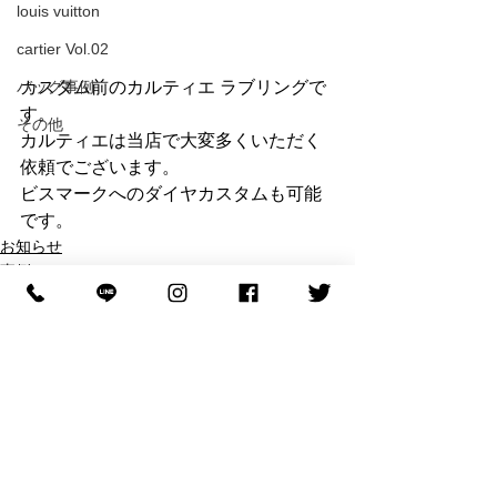
louis vuitton
cartier Vol.02
バッグ事例
カスタム前のカルティエ ラブリングで
す。
その他
カルティエは当店で大変多くいただく
依頼でございます。
ビスマークへのダイヤカスタムも可能
です。
お知らせ
事例
リング事例
すべて表示
最新記事