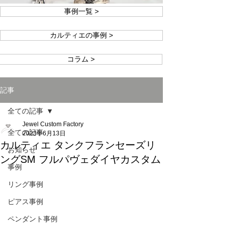
事例一覧 >
カルティエの事例 >
コラム >
記事
全ての記事
Jewel Custom Factory
全ての記事
2023年6月13日
カルティエ タンクフランセーズリ
お知らせ
ングSM フルパヴェダイヤカスタム
事例
リング事例
ピアス事例
ペンダント事例