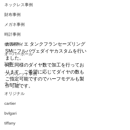
ネックレス事例
財布事例
メガネ事例
時計事例
カルティエ タンクフランセーズリング
修理事例
SMにフルパヴェダイヤカスタムを行い
オーバーホール
ました。
記事
純正同様のダイヤ数で加工を行ってお
ります、ご希望に応じてダイヤの数も
ブレスレット事例
ご指定可能ですのでハーフモデルも製
チェーン
作可能です。
オリジナル
cartier
bvlgari
tiffany