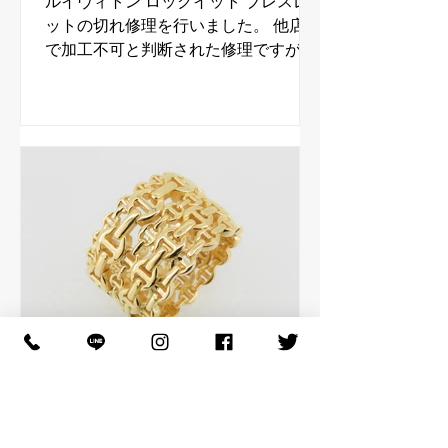
ルイヴィトン ロックイット ブレスレ
ットの切れ修理を行いました。 他店様
で加工不可と判断された修理ですが当
店では問題なく可能です。 ルイヴィト
ン ロックイット ブレスレットです。
ルイヴィトンの修理は経験豊富なジュ
エルカスタムファクトリーにお任せく
ださい。
Jewel Custom Factory
7月7日
ホーセンブース DAMASH