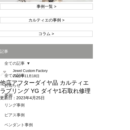
事例一覧 >
カルティエの事例 >
コラム >
記事
全ての記事
Jewel Custom Factory
全ての記事
2020年11月18日
他店アフターダイヤ品 カルティエ
お知らせ
ラブリング YG ダイヤ1石取れ修理
事例
更新日：
2023年4月25日
リング事例
ピアス事例
ペンダント事例