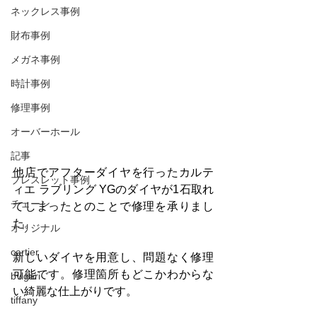
ネックレス事例
財布事例
メガネ事例
時計事例
修理事例
オーバーホール
記事
他店でアフターダイヤを行ったカルテ
ブレスレット事例
ィエ ラブリング YGのダイヤが1石取れ
チェーン
てしまったとのことで修理を承りまし
た。
オリジナル
cartier
新しいダイヤを用意し、問題なく修理
可能です。修理箇所もどこかわからな
bvlgari
い綺麗な仕上がりです。
tiffany