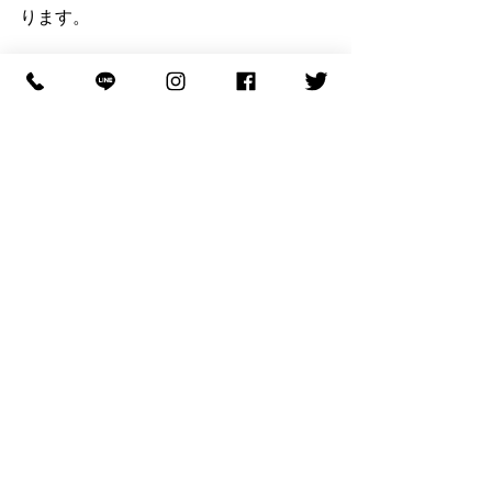
ります。
ダイヤの外れなどジュエリー修理は、
他店様カスタム品など問わず可能です
のでお気軽にお申し付けください。
お知らせ
事例
リング事例
すべて表示
最新記事