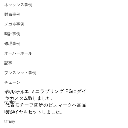
ネックレス事例
財布事例
メガネ事例
時計事例
修理事例
オーバーホール
記事
ブレスレット事例
チェーン
カルティエ ミニラブリング PGにダイ
オリジナル
ヤカスタム致しました。
cartier
代表モチーフ箇所のビスマークへ高品
bvlgari
質ダイヤをセットしました。
tiffany