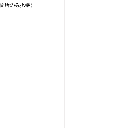
箇所のみ拡張）