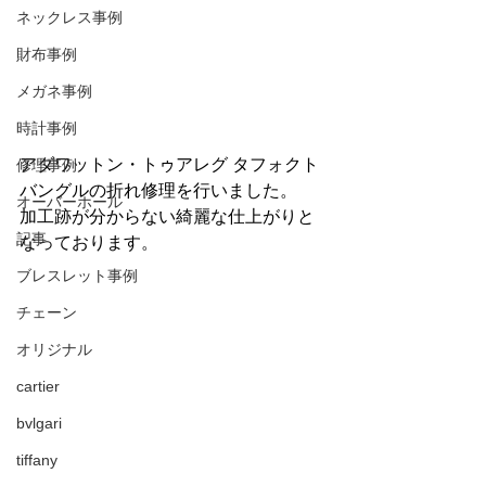
ネックレス事例
財布事例
メガネ事例
時計事例
アダワットン・トゥアレグ タフォクト 
修理事例
バングルの折れ修理を行いました。
オーバーホール
加工跡が分からない綺麗な仕上がりと
記事
なっております。
ブレスレット事例
チェーン
オリジナル
cartier
bvlgari
tiffany