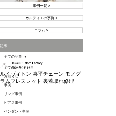
事例一覧 >
カルティエの事例 >
コラム >
記事
全ての記事
Jewel Custom Factory
全ての記事
2024年9月16日
ルイヴィトン 喜平チェーン モノグ
お知らせ
ラムブレスレット 裏蓋取れ修理
事例
リング事例
ピアス事例
ペンダント事例