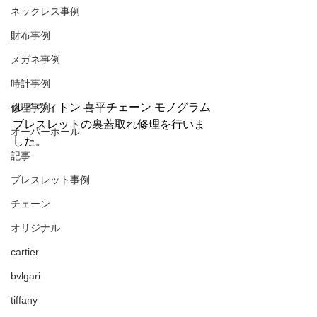
ネックレス事例
財布事例
メガネ事例
時計事例
ルイヴィトン 喜平チェーン モノグラム
修理事例
ブレスレットの裏蓋取れ修理を行いま
オーバーホール
した。
記事
ブレスレット事例
チェーン
オリジナル
cartier
bvlgari
tiffany