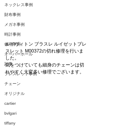
ネックレス事例
財布事例
メガネ事例
時計事例
ルイヴィトン ブラスレ ルイゼットブレ
修理事例
スレット M00372の切れ修理を行いま
オーバーホール
した。
記事
気をつけていても細身のチェーンは切
れやすく大変多い修理でございます。
ブレスレット事例
チェーン
オリジナル
cartier
bvlgari
tiffany