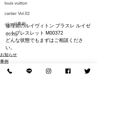
louis vuitton
cartier Vol.02
バッグ事例
修理前のルイヴィトン ブラスレ ルイゼ
ットブレスレット M00372
その他
どんな状態でもまずはご相談くださ
い。
お知らせ
事例
ブレスレット事例
すべて表示
最新記事