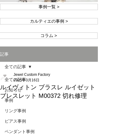
事例一覧 >
カルティエの事例 >
コラム >
記事
全ての記事
Jewel Custom Factory
全ての記事
2025年3月16日
ルイヴィトン ブラスレ ルイゼット
お知らせ
ブレスレット M00372 切れ修理
事例
リング事例
ピアス事例
ペンダント事例