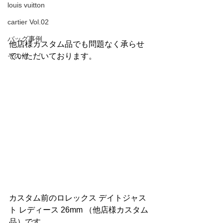
louis vuitton
cartier Vol.02
バッグ事例
他店様カスタム品でも問題なく承らせ
その他
ていただいております。
カスタム前のロレックス デイトジャス
ト レディース 26mm （他店様カスタム
品）です。