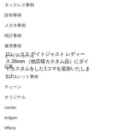
ネックレス事例
財布事例
メガネ事例
時計事例
修理事例
ロレックス デイトジャスト レディー
オーバーホール
ス 26mm （他店様カスタム品）にダイ
記事
ヤカスタムをした1コマを追加いたしま
した。
ブレスレット事例
チェーン
オリジナル
cartier
bvlgari
tiffany