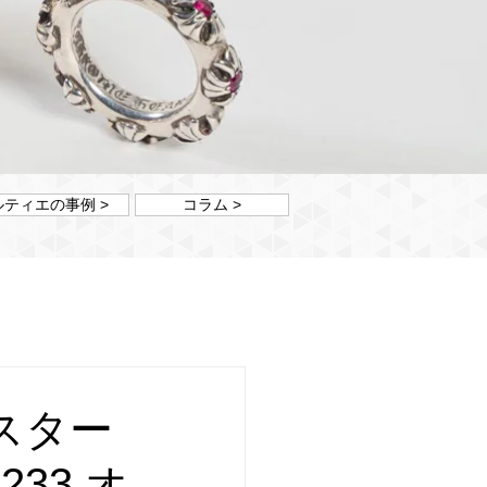
ルティエの事例 >
コラム >
スター
233 オ