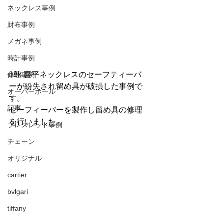
ネックレス事例
財布事例
メガネ事例
時計事例
18k 喜平ネックレスのセーフティーバ
修理事例
ーが紛失され留め具が破損した事例で
オーバーホール
す。
記事
セーフィーバーを製作し留め具の修理
を行いました。
ブレスレット事例
チェーン
オリジナル
cartier
bvlgari
tiffany