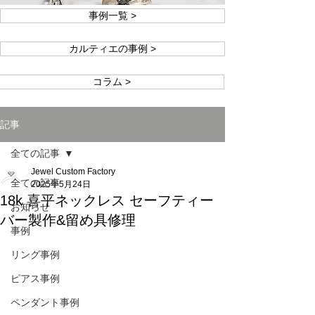
事例一覧 >
カルティエの事例 >
コラム >
記事
全ての記事
Jewel Custom Factory
全ての記事
2025年5月24日
18k 喜平ネックレス セーフティー
お知らせ
バー製作&留め具修理
事例
リング事例
ピアス事例
ペンダント事例