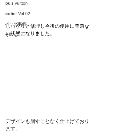
louis vuitton
cartier Vol.02
バッグ事例
しっかりと修理し今後の使用に問題な
い状態になりました。
その他
デザインも崩すことなく仕上げており
ます。