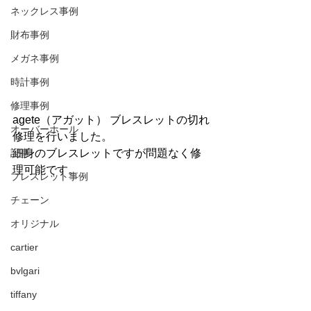
ネックレス事例
財布事例
メガネ事例
時計事例
修理事例
agete（アガット） ブレスレットの切れ
オーバーホール
修理を行いました。
記事
細身のブレスレットですが問題なく修
理可能です。
ブレスレット事例
チェーン
オリジナル
cartier
bvlgari
tiffany