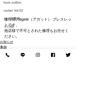
louis vuitton
cartier Vol.02
バッグ事例
修理前のagete（アガット） ブレスレッ
トです。
その他
他店様で不可とされた修理もお任せく
ださい。
お知らせ
事例
修理事例
すべて表示
最新記事