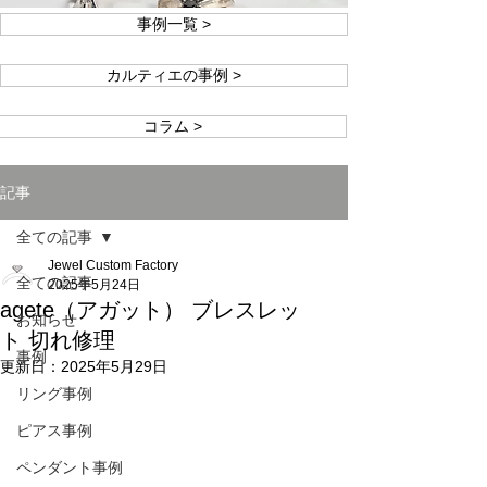
事例一覧 >
カルティエの事例 >
コラム >
記事
全ての記事
Jewel Custom Factory
全ての記事
2025年5月24日
agete（アガット） ブレスレッ
お知らせ
ト 切れ修理
事例
更新日：
2025年5月29日
リング事例
ピアス事例
ペンダント事例