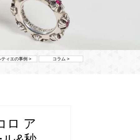
ルティエの事例 >
コラム >
コロ ア
ール&秒