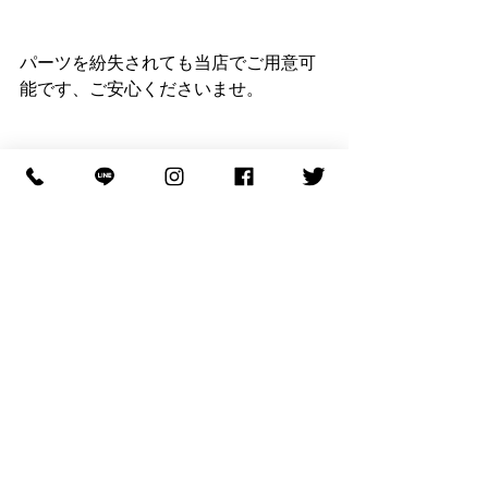
パーツを紛失されても当店でご用意可
能です、ご安心くださいませ。
時計のカスタム、修理、オーバーホー
ル、リダン、コーティング、どんなこ
とでもお任せください。
お知らせ