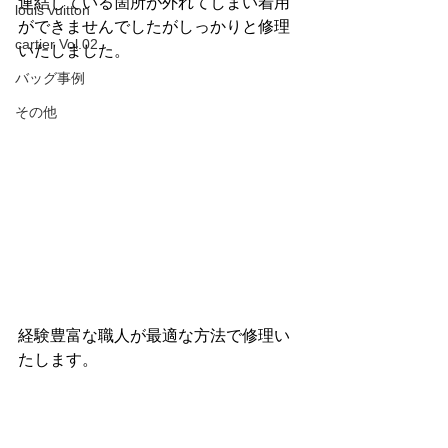
連結している箇所が外れてしまい着用
louis vuitton
ができませんでしたがしっかりと修理
cartier Vol.02
いたしました。
バッグ事例
その他
経験豊富な職人が最適な方法で修理い
たします。