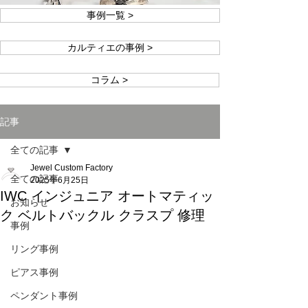
事例一覧 >
カルティエの事例 >
コラム >
記事
全ての記事
Jewel Custom Factory
全ての記事
2025年6月25日
IWC インジュニア オートマティッ
お知らせ
ク ベルトバックル クラスプ 修理
事例
リング事例
ピアス事例
ペンダント事例