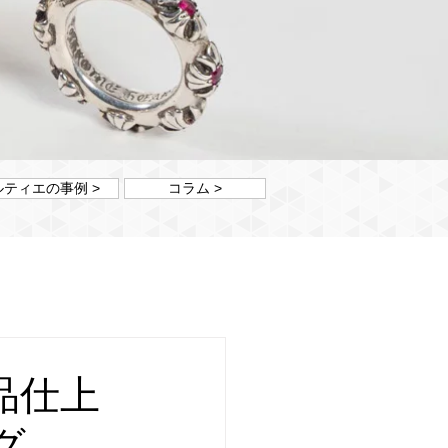
ルティエの事例 >
コラム >
品仕上
グ