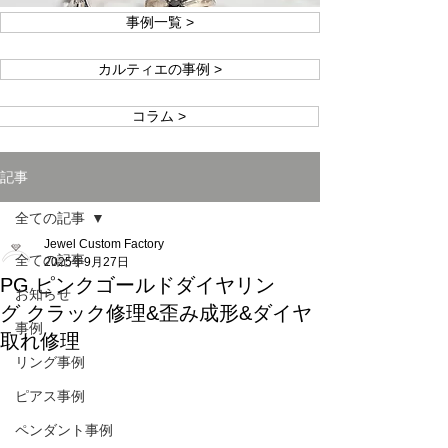
事例一覧 >
カルティエの事例 >
コラム >
記事
全ての記事
Jewel Custom Factory
全ての記事
2025年9月27日
PG ピンクゴールドダイヤリン
お知らせ
グ クラック修理&歪み成形&ダイヤ
事例
取れ修理
リング事例
ピアス事例
ペンダント事例