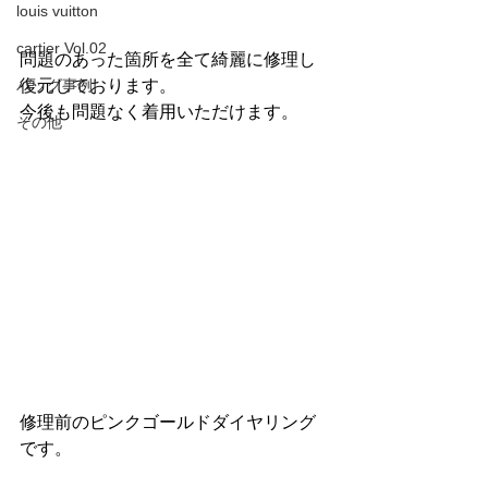
louis vuitton
cartier Vol.02
問題のあった箇所を全て綺麗に修理し
バッグ事例
復元しております。
今後も問題なく着用いただけます。
その他
修理前のピンクゴールドダイヤリング
です。