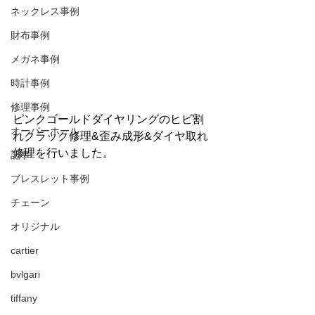
ネックレス事例
財布事例
メガネ事例
時計事例
修理事例
ピンクゴールドダイヤリングのヒビ割
オーバーホール
れクラック修理&歪み成形&ダイヤ取れ
修理を行いました。
記事
ブレスレット事例
チェーン
オリジナル
cartier
bvlgari
tiffany