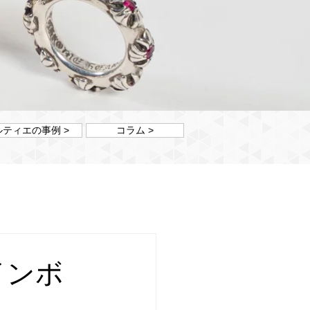
ルティエの事例 >
コラム >
インボ