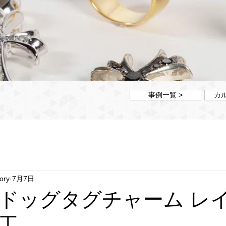
事例一覧 >
カ
ory
7月7日
ドッグタグチャーム レ
加工